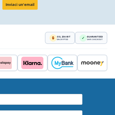
Inviaci un'email
SSL 256-BIT
GUARANTEED
🔒
✓
ENCRYPTED
SAFE CHECKOUT