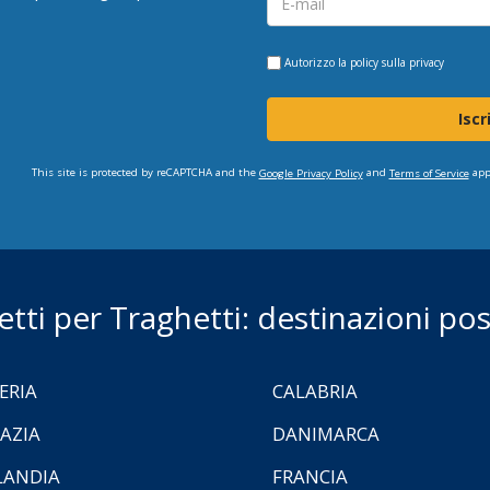
Autorizzo la
policy sulla privacy
Iscr
This site is protected by reCAPTCHA and the
and
app
Google Privacy Policy
Terms of Service
ietti per Traghetti: destinazioni poss
ERIA
CALABRIA
AZIA
DANIMARCA
LANDIA
FRANCIA