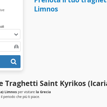
Limnos
ive
ali
 Traghetti Saint Kyrikos (Icari
ria) Limnos
per visitare
la Grecia
l periodo che più ti piace.