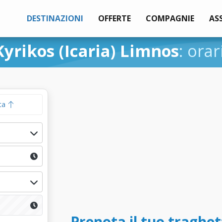
DESTINAZIONI
OFFERTE
COMPAGNIE
AS
Kyrikos (Icaria) Limnos
: orar
ta
Prenota il tuo traghett