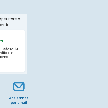
 operatore o
er te.
/7
 in autonomia
tificiale
.
iorno.
Assistenza
per email