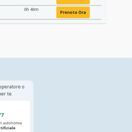
0h 40m
Prenota Ora
 operatore o
er te.
/7
 in autonomia
tificiale
.