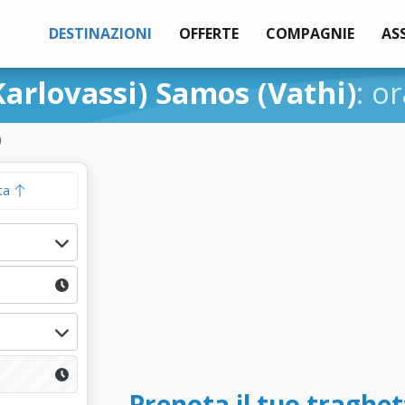
DESTINAZIONI
OFFERTE
COMPAGNIE
AS
arlovassi) Samos (Vathi)
: o
)
ta
Prenota il tuo traghet