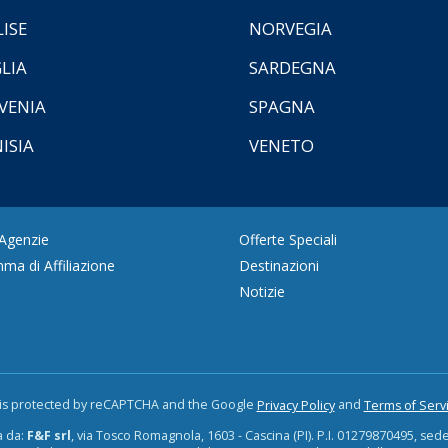
ISE
NORVEGIA
LIA
SARDEGNA
VENIA
SPAGNA
ISIA
VENETO
 Agenzie
Offerte Speciali
ma di Affiliazione
Destinazioni
Notizie
e is protected by reCAPTCHA and the Google
and
Privacy Policy
Terms of Serv
a da:
F&F srl
, via Tosco Romagnola, 1603 - Cascina (PI). P.I. 01279870495, sede is