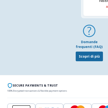
Festi
A
Domande
frequenti (FAQ)
Scopri di più
SECURE PAYMENTS & TRUST
100% Encrypted transactions & flexible payment options