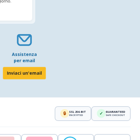
iorno.
Assistenza
per email
Inviaci un'email
SSL 256-BIT
GUARANTEED
🔒
✓
ENCRYPTED
SAFE CHECKOUT