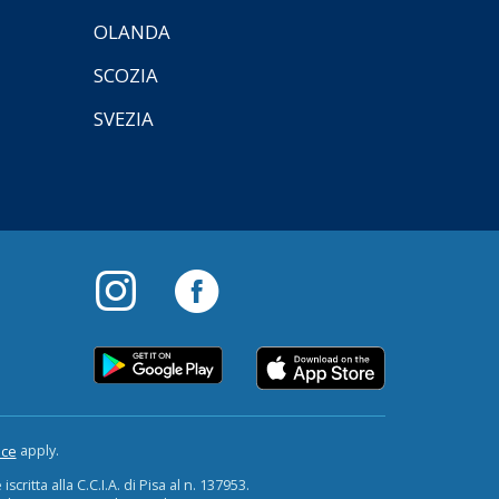
OLANDA
SCOZIA
SVEZIA
apply.
ice
critta alla C.C.I.A. di Pisa al n. 137953.