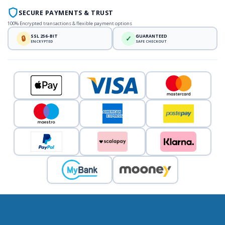
SECURE PAYMENTS & TRUST
100% Encrypted transactions & flexible payment options
SSL 256-BIT
GUARANTEED
🔒
✓
ENCRYPTED
SAFE CHECKOUT