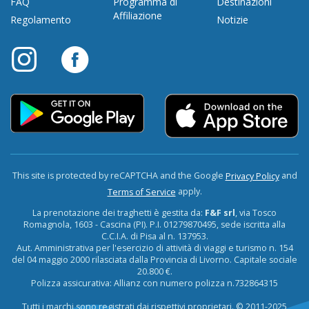
FAQ
Programma di
Destinazioni
Affiliazione
Regolamento
Notizie
This site is protected by reCAPTCHA and the Google
and
Privacy Policy
apply.
Terms of Service
La prenotazione dei traghetti è gestita da:
F&F srl
, via Tosco
Romagnola, 1603 - Cascina (PI). P.I. 01279870495, sede iscritta alla
C.C.I.A. di Pisa al n. 137953.
Aut. Amministrativa per l'esercizio di attività di viaggi e turismo n. 154
del 04 maggio 2000 rilasciata dalla Provincia di Livorno. Capitale sociale
20.800 €.
Polizza assicurativa: Allianz con numero polizza n.732864315
Tutti i marchi sono registrati dai rispettivi proprietari. © 2011-2025