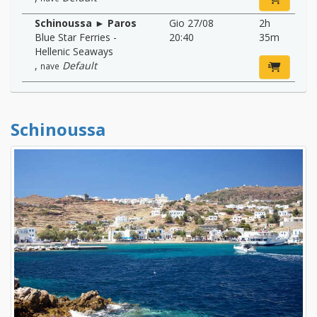
Schinoussa ► Paros
Gio 27/08
2h
Blue Star Ferries -
20:40
35m
Hellenic Seaways
,
Default
nave
Schinoussa