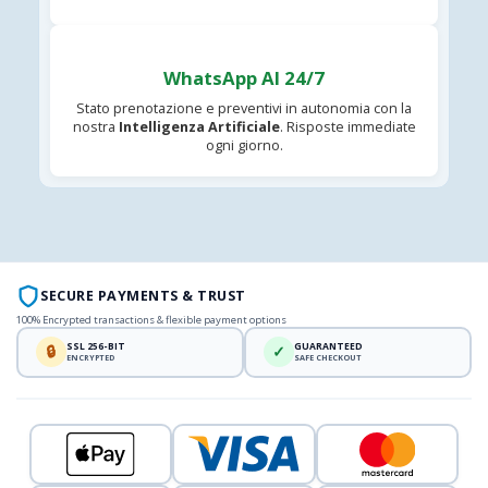
WhatsApp AI 24/7
Stato prenotazione e preventivi in autonomia con la
nostra
Intelligenza Artificiale
. Risposte immediate
ogni giorno.
SECURE PAYMENTS & TRUST
100% Encrypted transactions & flexible payment options
SSL 256-BIT
GUARANTEED
🔒
✓
ENCRYPTED
SAFE CHECKOUT