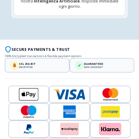
nostra
Intelligenza Artificiale
. Risposte immediate
ogni giorno.
SECURE PAYMENTS & TRUST
100% Encrypted transactions & flexible payment options
SSL 256-BIT
GUARANTEED
🔒
✓
ENCRYPTED
SAFE CHECKOUT