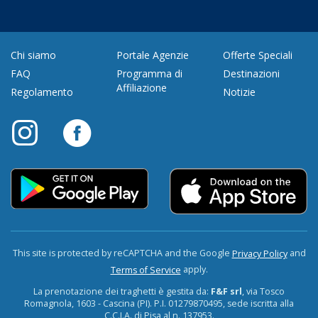
Chi siamo
Portale Agenzie
Offerte Speciali
FAQ
Programma di
Destinazioni
Affiliazione
Regolamento
Notizie
This site is protected by reCAPTCHA and the Google
and
Privacy Policy
apply.
Terms of Service
La prenotazione dei traghetti è gestita da:
F&F srl
, via Tosco
Romagnola, 1603 - Cascina (PI). P.I. 01279870495, sede iscritta alla
C.C.I.A. di Pisa al n. 137953.