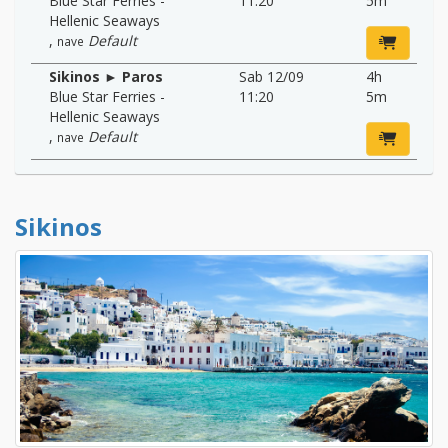
Blue Star Ferries -
11:20
5m
Hellenic Seaways
,
Default
nave
Sikinos ► Paros
Sab 12/09
4h
Blue Star Ferries -
11:20
5m
Hellenic Seaways
,
Default
nave
Sikinos