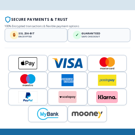
SECURE PAYMENTS & TRUST
100% Encrypted transactions & flexible payment options
SSL 256-BIT
GUARANTEED
🔒
✓
ENCRYPTED
SAFE CHECKOUT