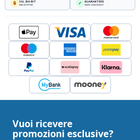
SSL 256-BIT
GUARANTEED
🔒
✓
ENCRYPTED
SAFE CHECKOUT
Vuoi ricevere
promozioni esclusive?