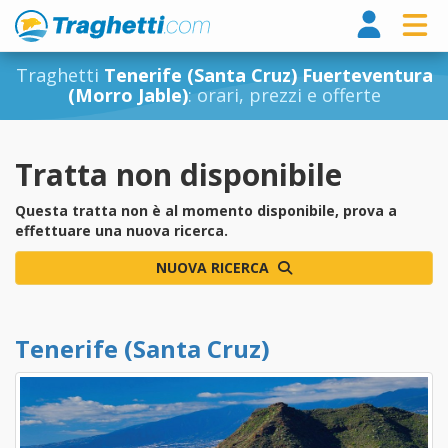
Tragh
Traghetti
Tenerife (Santa Cruz) Fuerteventura
(Morro Jable)
: orari, prezzi e offerte
Tratta non disponibile
Questa tratta non è al momento disponibile, prova a
effettuare una nuova ricerca.
NUOVA RICERCA
Tenerife (Santa Cruz)