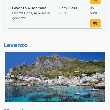
Levanzo ► Marsala
Dom 16/08
0h
Liberty Lines
,
Nave
11:30
50m
nave
generica
Levanzo