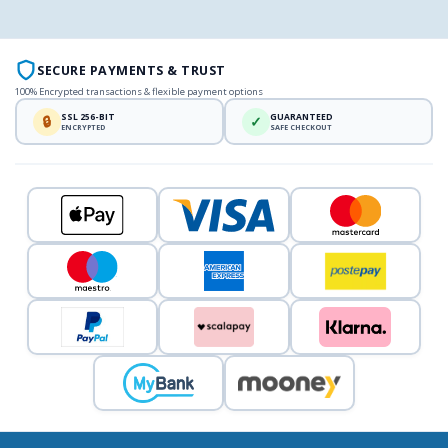
SECURE PAYMENTS & TRUST
100% Encrypted transactions & flexible payment options
SSL 256-BIT
GUARANTEED
🔒
✓
ENCRYPTED
SAFE CHECKOUT