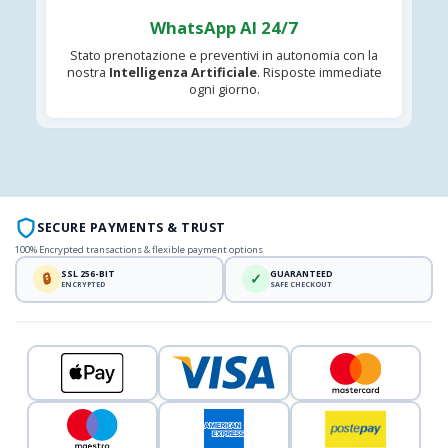
WhatsApp AI 24/7
Stato prenotazione e preventivi in autonomia con la
nostra
Intelligenza Artificiale
. Risposte immediate
ogni giorno.
SECURE PAYMENTS & TRUST
100% Encrypted transactions & flexible payment options
SSL 256-BIT
GUARANTEED
🔒
✓
ENCRYPTED
SAFE CHECKOUT