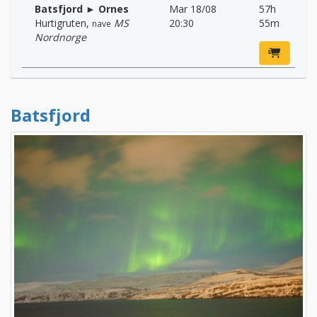
Batsfjord ► Ornes
Mar 18/08
57h
Hurtigruten
,
MS
20:30
55m
nave
Nordnorge
Batsfjord