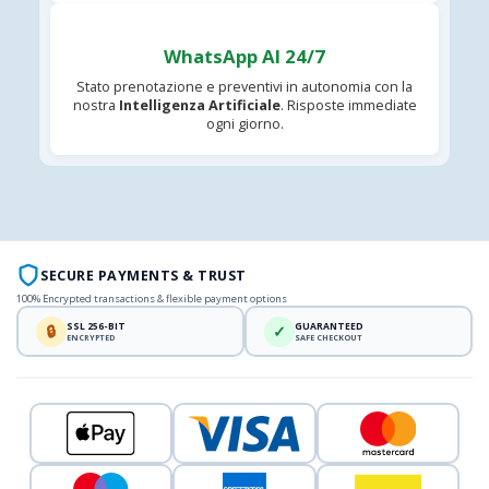
WhatsApp AI 24/7
Stato prenotazione e preventivi in autonomia con la
nostra
Intelligenza Artificiale
. Risposte immediate
ogni giorno.
SECURE PAYMENTS & TRUST
100% Encrypted transactions & flexible payment options
SSL 256-BIT
GUARANTEED
🔒
✓
ENCRYPTED
SAFE CHECKOUT