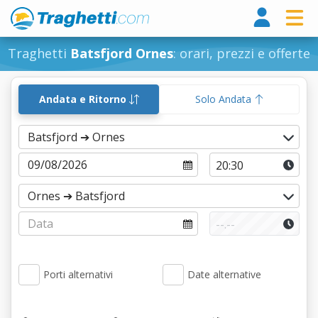
Tragh
Traghetti
Batsfjord Ornes
: orari, prezzi e offerte
Andata e Ritorno
Solo Andata
Porti alternativi
Date alternative