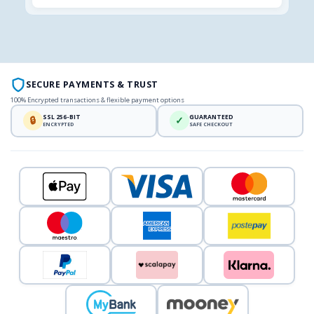
SECURE PAYMENTS & TRUST
100% Encrypted transactions & flexible payment options
SSL 256-BIT
GUARANTEED
🔒
✓
ENCRYPTED
SAFE CHECKOUT