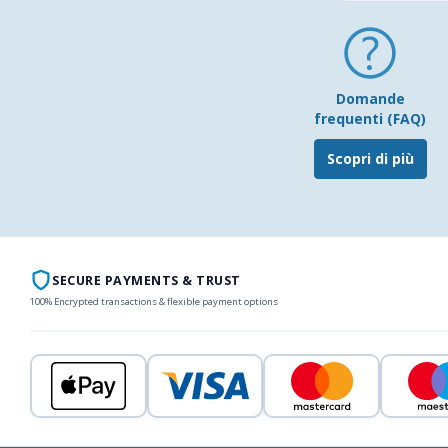
Domande
frequenti (FAQ)
Scopri di più
SECURE PAYMENTS & TRUST
100% Encrypted transactions & flexible payment options