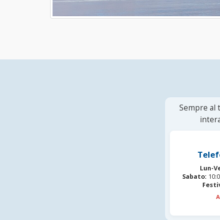
Sempre al t
inter
Telef
Lun-V
Sabato:
10:0
Festi
A