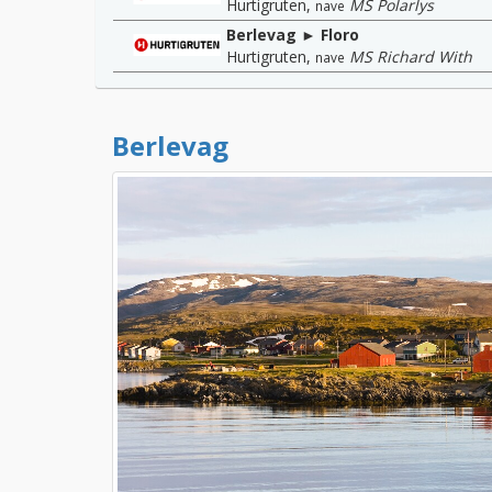
Hurtigruten
,
MS Polarlys
nave
Berlevag ► Floro
Hurtigruten
,
MS Richard With
nave
Berlevag