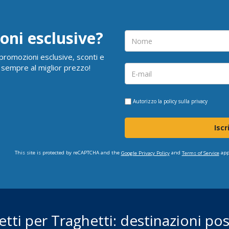
oni esclusive?
i promozioni esclusive, sconti e
 sempre al miglior prezzo!
Autorizzo la
policy sulla privacy
Iscr
This site is protected by reCAPTCHA and the
and
app
Google Privacy Policy
Terms of Service
ietti per Traghetti: destinazioni poss