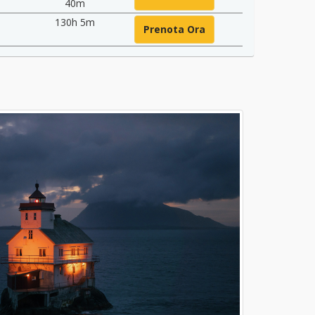
40m
130h 5m
Prenota Ora