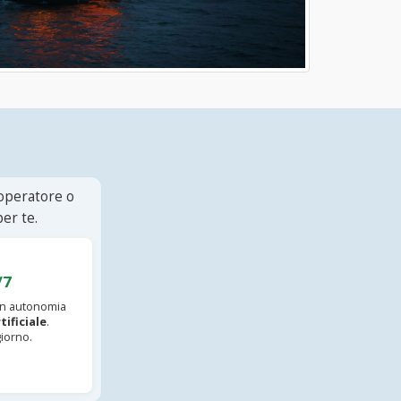
 operatore o
er te.
/7
 in autonomia
tificiale
.
iorno.