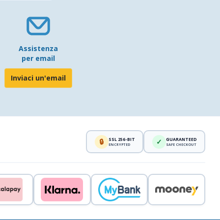
Assistenza
per email
Inviaci un'email
SSL 256-BIT
GUARANTEED
🔒
✓
ENCRYPTED
SAFE CHECKOUT