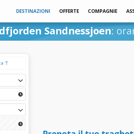
DESTINAZIONI
OFFERTE
COMPAGNIE
AS
dfjorden Sandnessjoen
: ora
ta
Prenota il tuo traghet