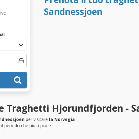
Sandnessjoen
ive
ali
e Traghetti Hjorundfjorden - 
andnessjoen
per visitare
la Norvegia
l periodo che più ti piace.