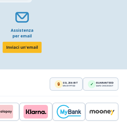
Assistenza
per email
Inviaci un'email
SSL 256-BIT
GUARANTEED
🔒
✓
ENCRYPTED
SAFE CHECKOUT