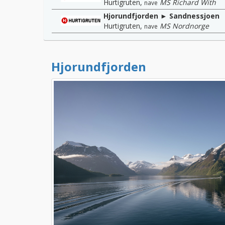
Hurtigruten
,
MS Richard With
nave
Hjorundfjorden ► Sandnessjoen
Hurtigruten
,
MS Nordnorge
nave
Hjorundfjorden