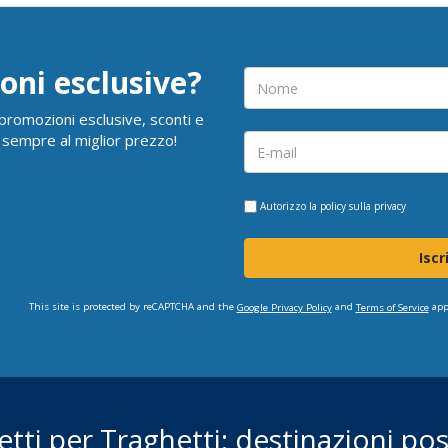
oni esclusive?
i promozioni esclusive, sconti e
 sempre al miglior prezzo!
Autorizzo la
policy sulla privacy
Iscr
This site is protected by reCAPTCHA and the
and
app
Google Privacy Policy
Terms of Service
ietti per Traghetti: destinazioni poss