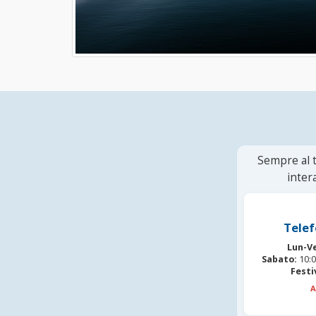
Sempre al t
inter
Telef
Lun-V
Sabato:
10:0
Festi
A