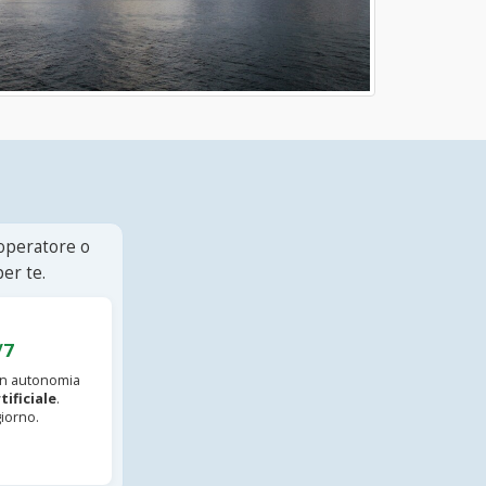
 operatore o
er te.
/7
 in autonomia
tificiale
.
iorno.