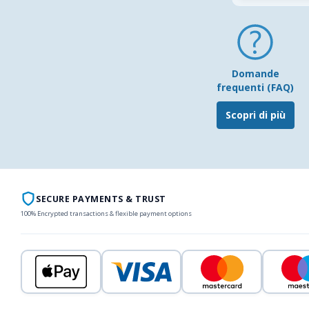
Domande
frequenti (FAQ)
Scopri di più
SECURE PAYMENTS & TRUST
100% Encrypted transactions & flexible payment options