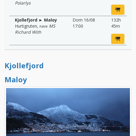
Polarlys
Kjollefjord ► Maloy
Dom 16/08
132h
Hurtigruten
,
MS
17:00
45m
nave
Richard With
Kjollefjord
Maloy