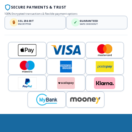
SECURE PAYMENTS & TRUST
100% Encrypted transactions & flexible payment options
SSL 256-BIT
GUARANTEED
🔒
✓
ENCRYPTED
SAFE CHECKOUT