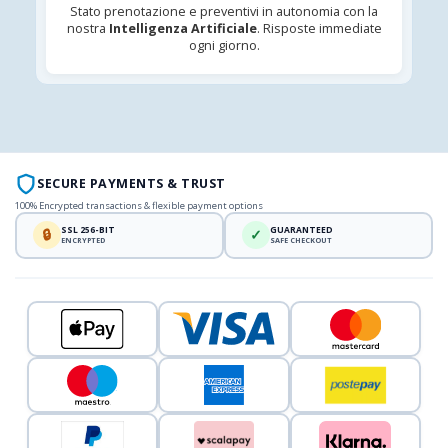
Stato prenotazione e preventivi in autonomia con la
nostra
Intelligenza Artificiale
. Risposte immediate
ogni giorno.
SECURE PAYMENTS & TRUST
100% Encrypted transactions & flexible payment options
SSL 256-BIT
GUARANTEED
🔒
✓
ENCRYPTED
SAFE CHECKOUT