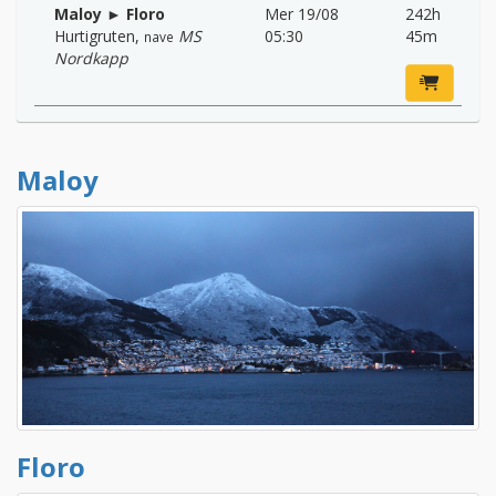
Maloy ► Floro
Mer 19/08
242h
Hurtigruten
,
MS
05:30
45m
nave
Nordkapp
Maloy
Floro