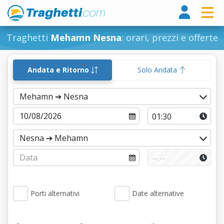
Tragh
Traghetti
Mehamn Nesna
: orari, prezzi e offerte
Andata e Ritorno
Solo Andata
Porti alternativi
Date alternative