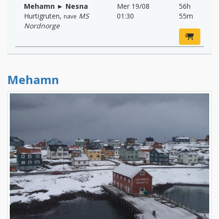
Mehamn ► Nesna
Mer 19/08
56h
Hurtigruten
,
MS
01:30
55m
nave
Nordnorge
Mehamn