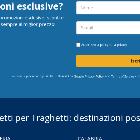
oni esclusive?
i promozioni esclusive, sconti e
 sempre al miglior prezzo!
Autorizzo la
policy sulla privacy
Iscr
This site is protected by reCAPTCHA and the
and
app
Google Privacy Policy
Terms of Service
ietti per Traghetti: destinazioni poss
ERIA
CALABRIA