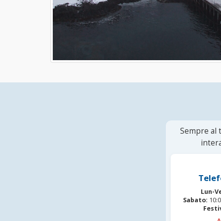
Sempre al t
inter
Telef
Lun-V
Sabato:
10:0
Festi
A