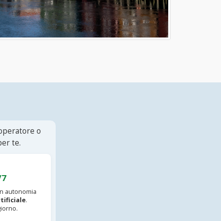
 operatore o
er te.
/7
 in autonomia
tificiale
.
iorno.