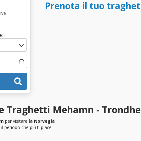
Prenota il tuo tragh
ive
ali
ze Traghetti Mehamn - Trondh
im
per visitare
la Norvegia
l periodo che più ti piace.