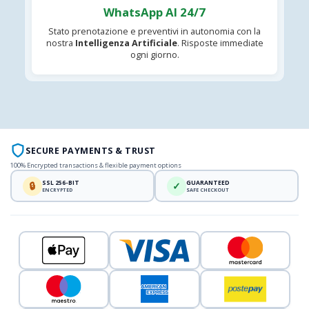
WhatsApp AI 24/7
Stato prenotazione e preventivi in autonomia con la
nostra
Intelligenza Artificiale
. Risposte immediate
ogni giorno.
SECURE PAYMENTS & TRUST
100% Encrypted transactions & flexible payment options
SSL 256-BIT
GUARANTEED
🔒
✓
ENCRYPTED
SAFE CHECKOUT