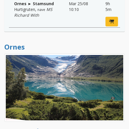
Ornes ► Stamsund
Mar 25/08
9h
Hurtigruten
,
MS
10:10
5m
nave
Richard With
Ornes