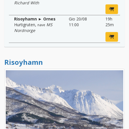
Richard With
Risoyhamn ► Ornes
Gio 20/08
19h
Hurtigruten
,
MS
11:00
25m
nave
Nordnorge
Risoyhamn