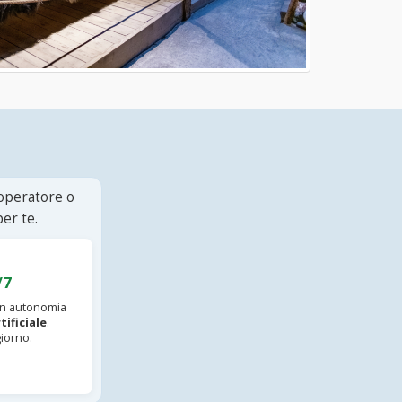
 operatore o
er te.
/7
 in autonomia
tificiale
.
iorno.