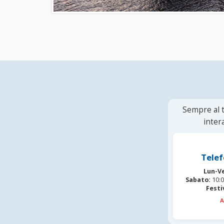
Sempre al t
inter
Telef
Lun-V
Sabato:
10:0
Festi
A