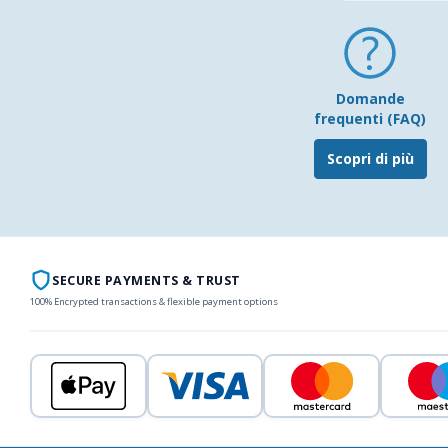
Domande
frequenti (FAQ)
Scopri di più
SECURE PAYMENTS & TRUST
100% Encrypted transactions & flexible payment options