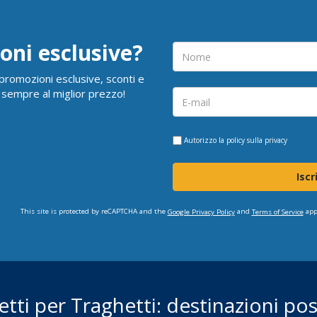
oni esclusive?
i promozioni esclusive, sconti e
 sempre al miglior prezzo!
Autorizzo la
policy sulla privacy
Iscr
This site is protected by reCAPTCHA and the
and
app
Google Privacy Policy
Terms of Service
ietti per Traghetti: destinazioni poss