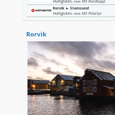
Hurtigruten
,
MS Nordkapp
nave
Rorvik ► Stamsund
Hurtigruten
,
MS Polarlys
nave
Rorvik