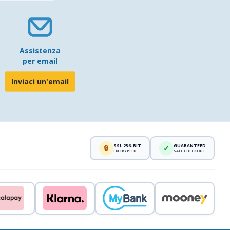
Assistenza
per email
Inviaci un'email
SSL 256-BIT
GUARANTEED
🔒
✓
ENCRYPTED
SAFE CHECKOUT