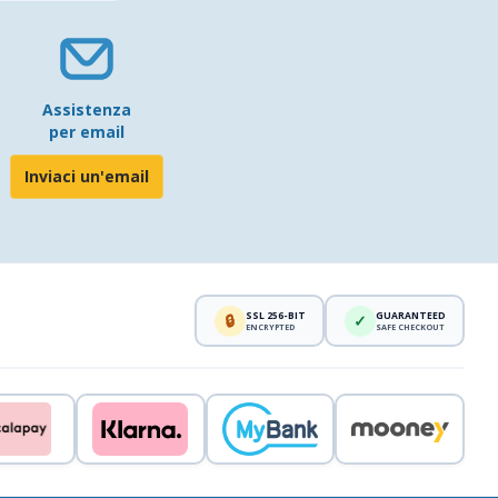
Assistenza
per email
Inviaci un'email
SSL 256-BIT
GUARANTEED
🔒
✓
ENCRYPTED
SAFE CHECKOUT