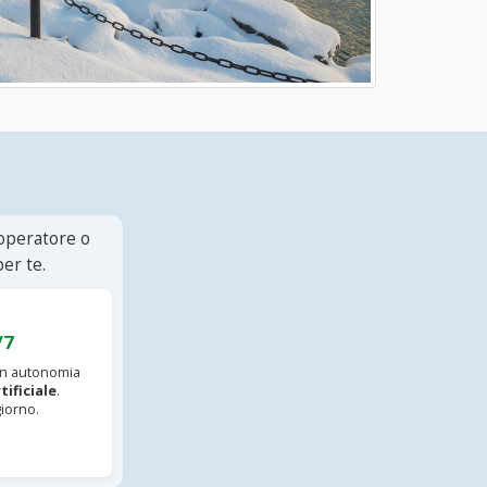
 operatore o
er te.
/7
 in autonomia
tificiale
.
iorno.