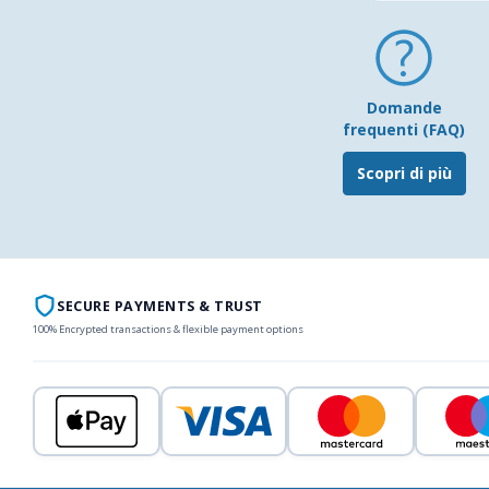
Domande
frequenti (FAQ)
Scopri di più
SECURE PAYMENTS & TRUST
100% Encrypted transactions & flexible payment options