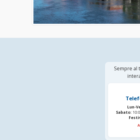
Sempre al t
inter
Telef
Lun-V
Sabato:
10:0
Festi
A