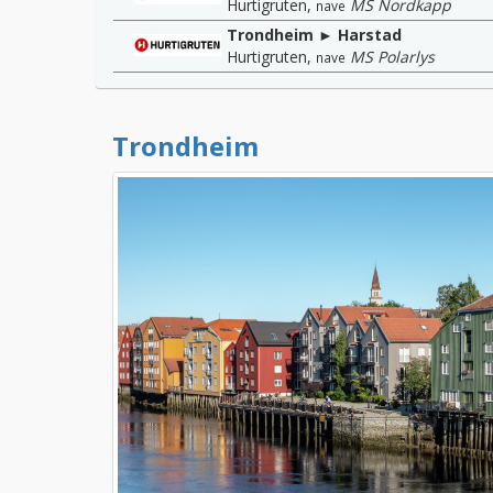
Hurtigruten
,
MS Nordkapp
nave
Trondheim ► Harstad
Hurtigruten
,
MS Polarlys
nave
Trondheim