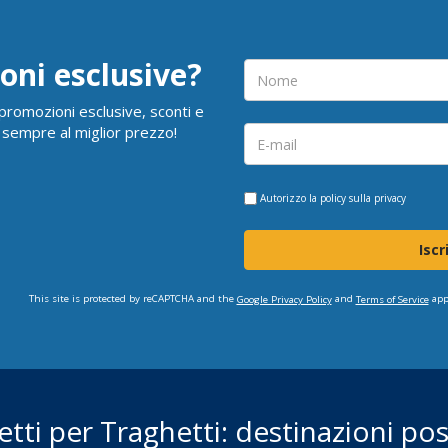
oni esclusive?
i promozioni esclusive, sconti e
 sempre al miglior prezzo!
Autorizzo la
policy sulla privacy
Iscr
This site is protected by reCAPTCHA and the
and
app
Google Privacy Policy
Terms of Service
ietti per Traghetti: destinazioni poss