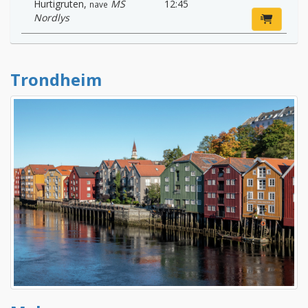
Hurtigruten
,
MS
12:45
nave
Nordlys
Trondheim