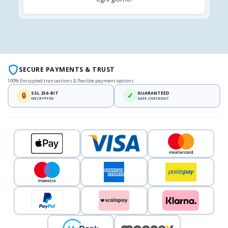
SECURE PAYMENTS & TRUST
100% Encrypted transactions & flexible payment options
SSL 256-BIT
GUARANTEED
🔒
✓
ENCRYPTED
SAFE CHECKOUT