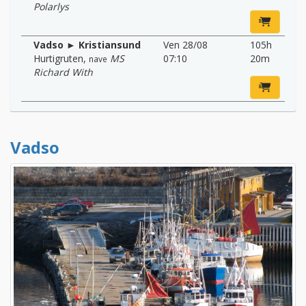
Polarlys
Vadso ► Kristiansund
Ven 28/08
105h
Hurtigruten
,
MS
07:10
20m
nave
Richard With
Vadso