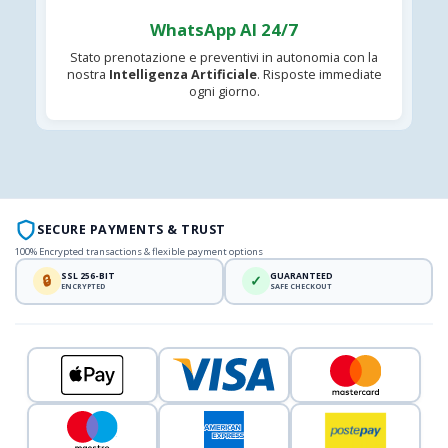
WhatsApp AI 24/7
Stato prenotazione e preventivi in autonomia con la
nostra
Intelligenza Artificiale
. Risposte immediate
ogni giorno.
SECURE PAYMENTS & TRUST
100% Encrypted transactions & flexible payment options
SSL 256-BIT
GUARANTEED
🔒
✓
ENCRYPTED
SAFE CHECKOUT