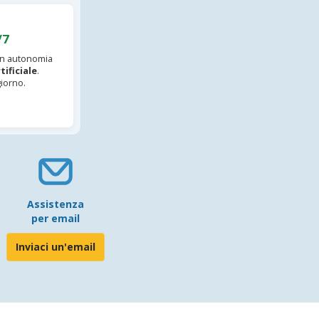
/7
 in autonomia
tificiale
.
iorno.
Assistenza
per email
Inviaci un'email