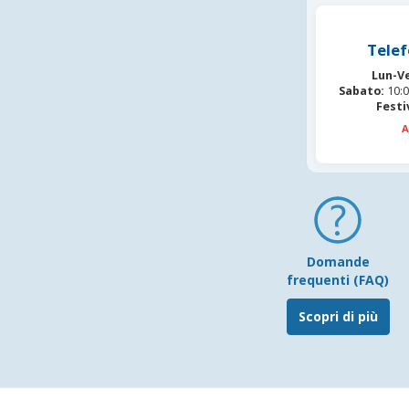
Telef
Lun-V
Sabato:
10:0
Festi
A
Domande
frequenti (FAQ)
Scopri di più