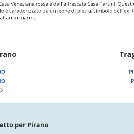
Casa Veneziana rossa e dall'affrescata Casa Tartini. Quest'u
lo è caratterizzato da un leone di pietra, simbolo dell'ex
e altari in marmo.
irano
Tra
NO
P
NO
P
NO
etto per Pirano