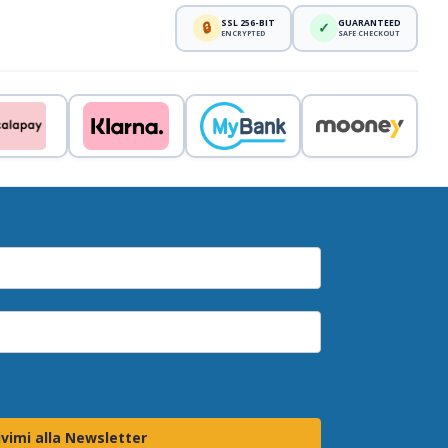
SSL 256-BIT
GUARANTEED
🔒
✓
ENCRYPTED
SAFE CHECKOUT
ivimi alla Newsletter