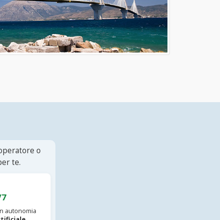
 operatore o
er te.
/7
 in autonomia
tificiale
.