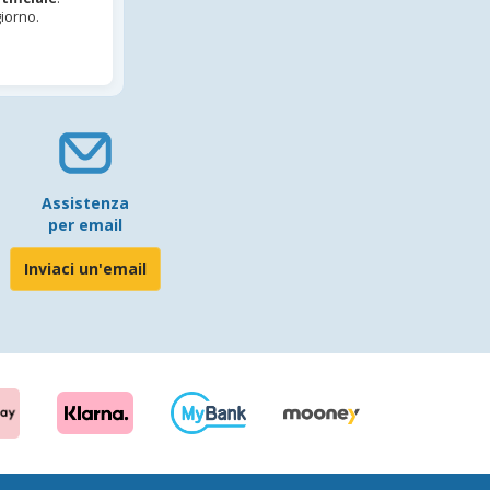
iorno.
Assistenza
per email
Inviaci un'email