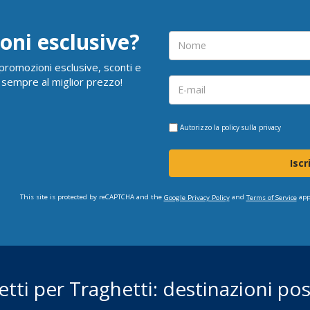
oni esclusive?
i promozioni esclusive, sconti e
 sempre al miglior prezzo!
Autorizzo la
policy sulla privacy
Iscr
This site is protected by reCAPTCHA and the
and
app
Google Privacy Policy
Terms of Service
ietti per Traghetti: destinazioni poss