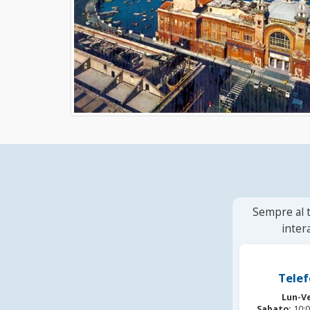
Sempre al t
inter
Telef
Lun-V
Sabato:
10:0