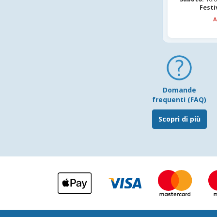
Festi
A
Domande
frequenti (FAQ)
Scopri di più