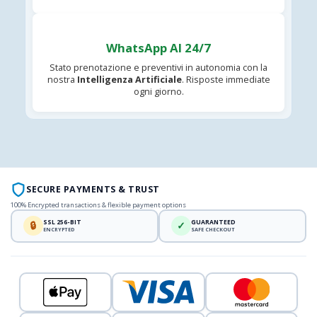
WhatsApp AI 24/7
Stato prenotazione e preventivi in autonomia con la
nostra
Intelligenza Artificiale
. Risposte immediate
ogni giorno.
SECURE PAYMENTS & TRUST
100% Encrypted transactions & flexible payment options
SSL 256-BIT
GUARANTEED
🔒
✓
ENCRYPTED
SAFE CHECKOUT