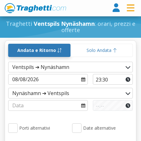
Tragh
Traghetti
Ventspils Nynäshamn
: orari, prezzi e
offerte
Andata e Ritorno
Solo Andata
Porti alternativi
Date alternative