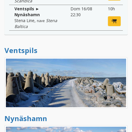
Scandica
Ventspils ►
Dom 16/08
10h
Nynäshamn
22:30
Stena Line
,
Stena
nave
Baltica
Ventspils
Nynäshamn