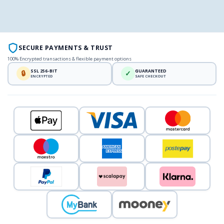
SECURE PAYMENTS & TRUST
100% Encrypted transactions & flexible payment options
SSL 256-BIT
GUARANTEED
🔒
✓
ENCRYPTED
SAFE CHECKOUT