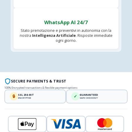
WhatsApp AI 24/7
Stato prenotazione e preventivi in autonomia con la
nostra
Intelligenza Artificiale
. Risposte immediate
ogni giorno.
SECURE PAYMENTS & TRUST
100% Encrypted transactions & flexible payment options
SSL 256-BIT
GUARANTEED
🔒
✓
ENCRYPTED
SAFE CHECKOUT