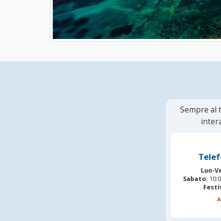
Sempre al t
inter
Telef
Lun-V
Sabato:
10:0
Festi
A