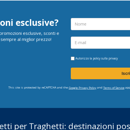
oni esclusive?
i promozioni esclusive, sconti e
 sempre al miglior prezzo!
Autorizzo la
policy sulla privacy
Iscr
This site is protected by reCAPTCHA and the
and
app
Google Privacy Policy
Terms of Service
ietti per Traghetti: destinazioni poss