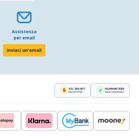
Assistenza
per email
Inviaci un'email
SSL 256-BIT
GUARANTEED
🔒
✓
ENCRYPTED
SAFE CHECKOUT