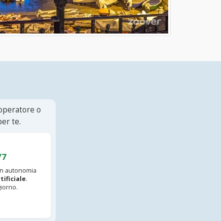
 operatore o
er te.
/7
 in autonomia
tificiale
.
iorno.