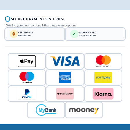
SECURE PAYMENTS & TRUST
100% Encrypted transactions & flexible payment options
SSL 256-BIT
GUARANTEED
🔒
✓
ENCRYPTED
SAFE CHECKOUT