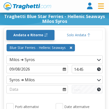
Tragh
Traghetti Blue Star Ferries - Hellenic Seaways
Milos Syros
Andata e Ritorno
Solo Andata
Blue Star Ferries - Hellenic Seaways
Porti alternativi
Date alternative