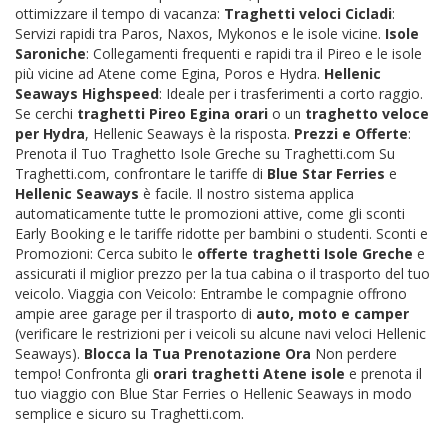
ottimizzare il tempo di vacanza:
Traghetti veloci Cicladi
:
Servizi rapidi tra Paros, Naxos, Mykonos e le isole vicine.
Isole
Saroniche
: Collegamenti frequenti e rapidi tra il Pireo e le isole
più vicine ad Atene come Egina, Poros e Hydra.
Hellenic
Seaways Highspeed
: Ideale per i trasferimenti a corto raggio.
Se cerchi
traghetti Pireo Egina orari
o un
traghetto veloce
per Hydra
, Hellenic Seaways è la risposta.
Prezzi e Offerte
:
Prenota il Tuo Traghetto Isole Greche su Traghetti.com Su
Traghetti.com, confrontare le tariffe di
Blue Star Ferries
e
Hellenic Seaways
è facile. Il nostro sistema applica
automaticamente tutte le promozioni attive, come gli sconti
Early Booking e le tariffe ridotte per bambini o studenti. Sconti e
Promozioni: Cerca subito le
offerte traghetti Isole Greche
e
assicurati il miglior prezzo per la tua cabina o il trasporto del tuo
veicolo. Viaggia con Veicolo: Entrambe le compagnie offrono
ampie aree garage per il trasporto di
auto, moto e camper
(verificare le restrizioni per i veicoli su alcune navi veloci Hellenic
Seaways).
Blocca la Tua Prenotazione Ora
Non perdere
tempo! Confronta gli
orari traghetti Atene isole
e prenota il
tuo viaggio con Blue Star Ferries o Hellenic Seaways in modo
semplice e sicuro su Traghetti.com.