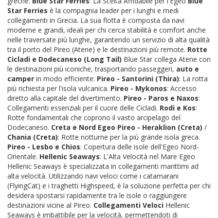
greche.
Blue Star Ferries
: La Scelta Affidabile per l'Egeo
Blue
Star Ferries
è la compagnia leader per i lunghi e medi
collegamenti in Grecia. La sua flotta è composta da navi
moderne e grandi, ideali per chi cerca stabilità e comfort anche
nelle traversate più lunghe, garantendo un servizio di alta qualità
tra il porto del Pireo (Atene) e le destinazioni più remote.
Rotte
Cicladi e Dodecaneso (Long Tail)
Blue Star collega Atene con
le destinazioni più iconiche, trasportando passeggeri,
auto e
camper
in modo efficiente:
Pireo - Santorini (Thira)
: La rotta
più richiesta per l'isola vulcanica.
Pireo - Mykonos
: Accesso
diretto alla capitale del divertimento.
Pireo - Paros e Naxos
:
Collegamenti essenziali per il cuore delle Cicladi.
Rodi e Kos
:
Rotte fondamentali che coprono il vasto arcipelago del
Dodecaneso.
Creta e Nord Egeo
Pireo - Heraklion (Creta)
/
Chania (Creta)
: Rotte notturne per la più grande isola greca.
Pireo - Lesbo e Chios
: Copertura delle isole dell'Egeo Nord-
Orientale.
Hellenic Seaways
: L'Alta Velocità nel Mare Egeo
Hellenic Seaways è specializzata in collegamenti marittimi ad
alta velocità. Utilizzando navi veloci come i catamarani
(FlyingCat) e i traghetti Highspeed, è la soluzione perfetta per chi
desidera spostarsi rapidamente tra le isole o raggiungere
destinazioni vicine al Pireo.
Collegamenti Veloci
Hellenic
Seaways è imbattibile per la velocità, permettendoti di