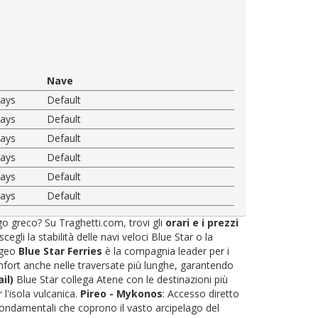
Nave
ways
Default
ways
Default
ways
Default
ways
Default
ways
Default
ways
Default
ago greco? Su Traghetti.com, trovi gli
orari e i prezzi
li la stabilità delle navi veloci Blue Star o la
'Egeo
Blue Star Ferries
è la compagnia leader per i
omfort anche nelle traversate più lunghe, garantendo
il)
Blue Star collega Atene con le destinazioni più
r l'isola vulcanica.
Pireo - Mykonos
: Accesso diretto
fondamentali che coprono il vasto arcipelago del