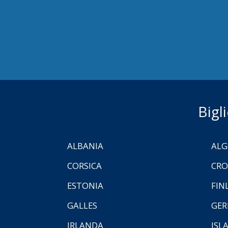
Bigl
ALBANIA
ALG
CORSICA
CRO
ESTONIA
FIN
GALLES
GER
IRLANDA
ISL