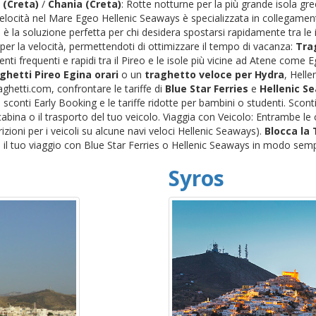
 (Creta)
/
Chania (Creta)
: Rotte notturne per la più grande isola gr
 Velocità nel Mare Egeo Hellenic Seaways è specializzata in collegamenti
è la soluzione perfetta per chi desidera spostarsi rapidamente tra le i
per la velocità, permettendoti di ottimizzare il tempo di vacanza:
Trag
nti frequenti e rapidi tra il Pireo e le isole più vicine ad Atene come
ghetti Pireo Egina orari
o un
traghetto veloce per Hydra
, Helle
ghetti.com, confrontare le tariffe di
Blue Star Ferries
e
Hellenic S
conti Early Booking e le tariffe ridotte per bambini o studenti. Scon
a cabina o il trasporto del tuo veicolo. Viaggia con Veicolo: Entrambe 
trizioni per i veicoli su alcune navi veloci Hellenic Seaways).
Blocca la
il tuo viaggio con Blue Star Ferries o Hellenic Seaways in modo semp
Syros