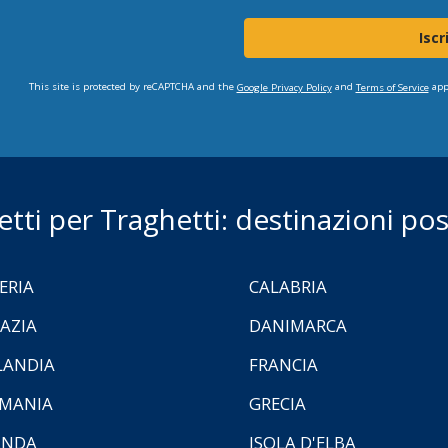
Iscr
This site is protected by reCAPTCHA and the
and
app
Google Privacy Policy
Terms of Service
ietti per Traghetti: destinazioni poss
ERIA
CALABRIA
AZIA
DANIMARCA
LANDIA
FRANCIA
MANIA
GRECIA
ANDA
ISOLA D'ELBA