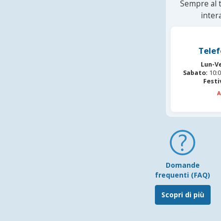
Sempre al t
inter
Telef
Lun-V
Sabato:
10:0
Festi
A
Domande
frequenti (FAQ)
Scopri di più