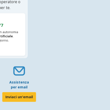
 operatore o
er te.
/7
 in autonomia
tificiale
.
iorno.
Assistenza
per email
Inviaci un'email