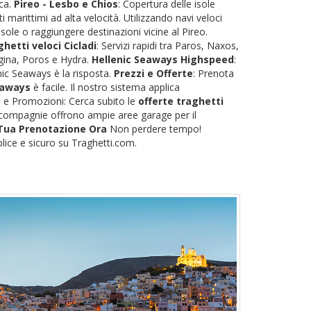
eca.
Pireo - Lesbo e Chios
: Copertura delle isole
 marittimi ad alta velocità. Utilizzando navi veloci
sole o raggiungere destinazioni vicine al Pireo.
hetti veloci Cicladi
: Servizi rapidi tra Paros, Naxos,
 Egina, Poros e Hydra.
Hellenic Seaways Highspeed
:
nic Seaways è la risposta.
Prezzi e Offerte
: Prenota
eaways
è facile. Il nostro sistema applica
ti e Promozioni: Cerca subito le
offerte traghetti
le compagnie offrono ampie aree garage per il
 Tua Prenotazione Ora
Non perdere tempo!
lice e sicuro su Traghetti.com.