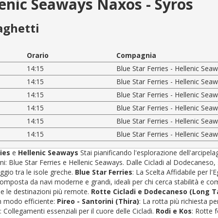
llenic Seaways Naxos - Syros
aghetti
Orario
Compagnia
14:15
Blue Star Ferries - Hellenic Sea
14:15
Blue Star Ferries - Hellenic Sea
14:15
Blue Star Ferries - Hellenic Sea
14:15
Blue Star Ferries - Hellenic Sea
14:15
Blue Star Ferries - Hellenic Sea
14:15
Blue Star Ferries - Hellenic Sea
ries
e
Hellenic Seaways
Stai pianificando l'esplorazione dell'arcipel
 Blue Star Ferries e Hellenic Seaways. Dalle Cicladi al Dodecaneso, sceg
ggio tra le isole greche.
Blue Star Ferries
: La Scelta Affidabile per l
 composta da navi moderne e grandi, ideali per chi cerca stabilità e c
) e le destinazioni più remote.
Rotte Cicladi e Dodecaneso (Long Ta
n modo efficiente:
Pireo - Santorini (Thira)
: La rotta più richiesta pe
: Collegamenti essenziali per il cuore delle Cicladi.
Rodi e Kos
: Rotte 