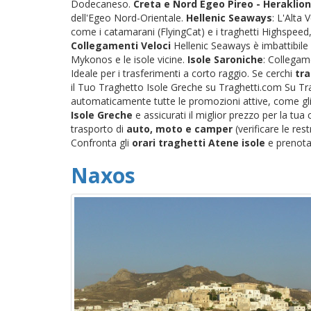
Dodecaneso.
Creta e Nord Egeo
Pireo - Heraklion
dell'Egeo Nord-Orientale.
Hellenic Seaways
: L'Alta
come i catamarani (FlyingCat) e i traghetti Highspeed, 
Collegamenti Veloci
Hellenic Seaways è imbattibile 
Mykonos e le isole vicine.
Isole Saroniche
: Collegame
Ideale per i trasferimenti a corto raggio. Se cerchi
tra
il Tuo Traghetto Isole Greche su Traghetti.com Su Tra
automaticamente tutte le promozioni attive, come gli s
Isole Greche
e assicurati il miglior prezzo per la tu
trasporto di
auto, moto e camper
(verificare le res
Confronta gli
orari traghetti Atene isole
e prenota 
Naxos