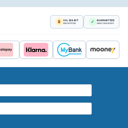
SSL 256-BIT
GUARANTEED
🔒
✓
ENCRYPTED
SAFE CHECKOUT