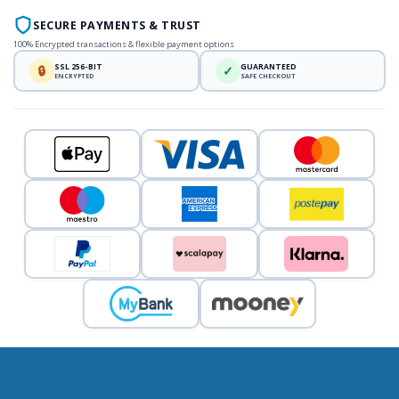
SECURE PAYMENTS & TRUST
100% Encrypted transactions & flexible payment options
SSL 256-BIT
GUARANTEED
🔒
✓
ENCRYPTED
SAFE CHECKOUT