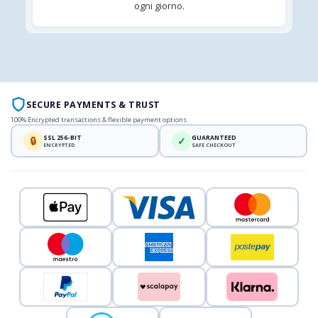
ogni giorno.
SECURE PAYMENTS & TRUST
100% Encrypted transactions & flexible payment options
SSL 256-BIT
GUARANTEED
🔒
✓
ENCRYPTED
SAFE CHECKOUT