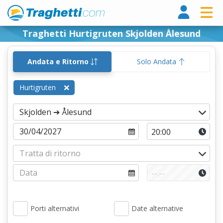
Tragh
Traghetti Hurtigruten Skjolden Ålesund
Andata e Ritorno
Solo Andata
Hurtigruten
Porti alternativi
Date alternative