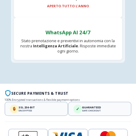
APERTO TUTTO L'ANNO
WhatsApp AI 24/7
Stato prenotazione e preventivi in autonomia con la
nostra
Intelligenza Artificiale
. Risposte immediate
ogni giorno.
SECURE PAYMENTS & TRUST
100% Encrypted transactions & flexible payment options
SSL 256-BIT
GUARANTEED
🔒
✓
ENCRYPTED
SAFE CHECKOUT