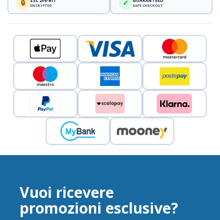
SSL 256-BIT
GUARANTEED
🔒
✓
ENCRYPTED
SAFE CHECKOUT
Vuoi ricevere
promozioni esclusive?