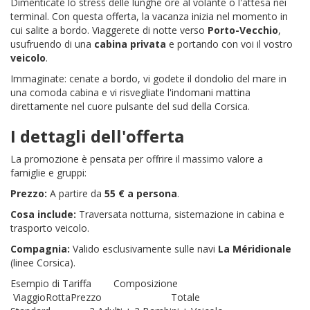
Dimenticate lo stress delle lunghe ore al volante o l'attesa nei
terminal. Con questa offerta, la vacanza inizia nel momento in
cui salite a bordo. Viaggerete di notte verso
Porto-Vecchio
,
usufruendo di una
cabina privata
e portando con voi il vostro
veicolo
.
Immaginate: cenate a bordo, vi godete il dondolio del mare in
una comoda cabina e vi risvegliate l'indomani mattina
direttamente nel cuore pulsante del sud della Corsica.
I dettagli dell'offerta
La promozione è pensata per offrire il massimo valore a
famiglie e gruppi:
Prezzo:
A partire da
55 € a persona
.
Cosa include:
Traversata notturna, sistemazione in cabina e
trasporto veicolo.
Compagnia:
Valido esclusivamente sulle navi
La Méridionale
(linee Corsica).
Esempio di Tariffa
Composizione
Viaggio
Rotta
Prezzo Totale