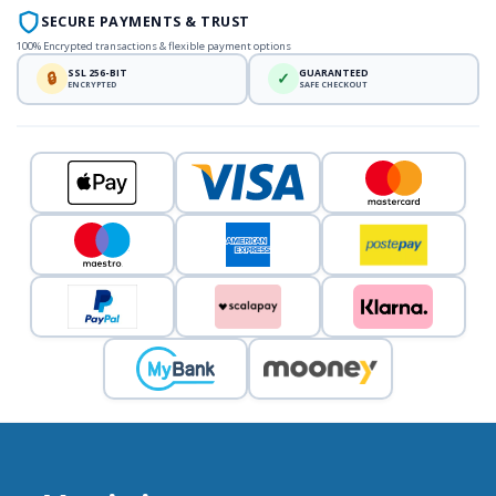
SECURE PAYMENTS & TRUST
100% Encrypted transactions & flexible payment options
SSL 256-BIT
GUARANTEED
🔒
✓
ENCRYPTED
SAFE CHECKOUT