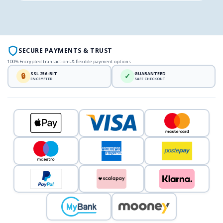
SECURE PAYMENTS & TRUST
100% Encrypted transactions & flexible payment options
SSL 256-BIT
GUARANTEED
🔒
✓
ENCRYPTED
SAFE CHECKOUT