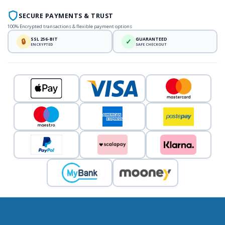
SECURE PAYMENTS & TRUST
100% Encrypted transactions & flexible payment options
SSL 256-BIT
GUARANTEED
🔒
✓
ENCRYPTED
SAFE CHECKOUT