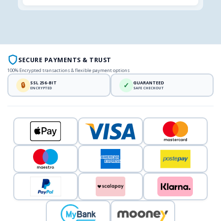
SECURE PAYMENTS & TRUST
100% Encrypted transactions & flexible payment options
SSL 256-BIT
GUARANTEED
🔒
✓
ENCRYPTED
SAFE CHECKOUT