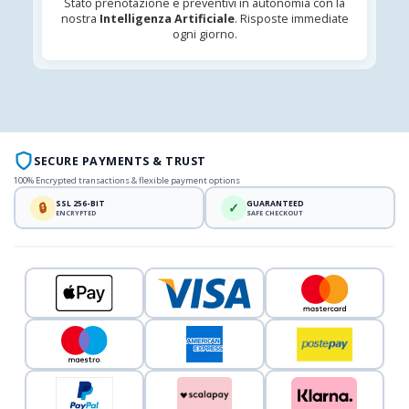
Stato prenotazione e preventivi in autonomia con la
nostra
Intelligenza Artificiale
. Risposte immediate
ogni giorno.
SECURE PAYMENTS & TRUST
100% Encrypted transactions & flexible payment options
SSL 256-BIT
GUARANTEED
🔒
✓
ENCRYPTED
SAFE CHECKOUT