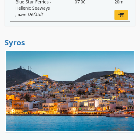
Blue Star Ferries -
07:00
20m
Hellenic Seaways
,
Default
nave
Syros