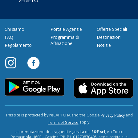
VENETO
Chi siamo
Portale Agenzie
Offerte Speciali
FAQ
Programma di
Destinazioni
Affiliazione
Regolamento
Notizie
This site is protected by reCAPTCHA and the Google
and
Privacy Policy
apply.
Terms of Service
La prenotazione dei traghetti è gestita da:
F&F srl
, via Tosco
Romagnola, 1603 - Cascina (PI). P.I. 01279870495, sede iscritta alla