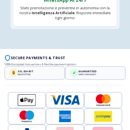
Stato prenotazione e preventivi in autonomia con la
nostra
Intelligenza Artificiale
. Risposte immediate
ogni giorno.
SECURE PAYMENTS & TRUST
100% Encrypted transactions & flexible payment options
SSL 256-BIT
GUARANTEED
🔒
✓
ENCRYPTED
SAFE CHECKOUT