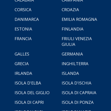
CORSICA
CROAZIA
DANIMARCA
EMILIA ROMAGNA
ESTONIA
FINLANDIA
FRANCIA
FRIULI VENEZIA
GIULIA
GALLES
GERMANIA
GRECIA
INGHILTERRA
IRLANDA
ISLANDA
ISOLA D'ELBA
ISOLA D'ISCHIA
ISOLA DEL GIGLIO
ISOLA DI CAPRAIA
ISOLA DI CAPRI
ISOLA DI PONZA