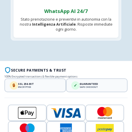
WhatsApp AI 24/7
Stato prenotazione e preventivi in autonomia con la
nostra
Intelligenza Artificiale
. Risposte immediate
ogni giorno.
SECURE PAYMENTS & TRUST
100% Encrypted transactions & flexible payment options
SSL 256-BIT
GUARANTEED
🔒
✓
ENCRYPTED
SAFE CHECKOUT