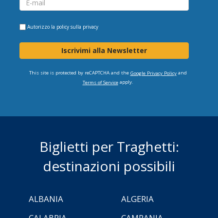
Autorizzo la
policy sulla privacy
Iscrivimi alla Newsletter
This site is protected by reCAPTCHA and the
and
Google Privacy Policy
apply.
Terms of Service
Biglietti per Traghetti:
destinazioni possibili
ALBANIA
ALGERIA
CALABRIA
CAMPANIA