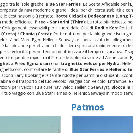
ggio tra le isole greche.
Blue Star Ferries
: La Scelta Affidabile per l
 composta da navi moderne e grandi, ideali per chi cerca stabilità e c
) e le destinazioni più remote.
Rotte Cicladi e Dodecaneso (Long Ta
n modo efficiente:
Pireo - Santorini (Thira)
: La rotta più richiesta pe
: Collegamenti essenziali per il cuore delle Cicladi.
Rodi e Kos
: Rotte 
 (Creta)
/
Chania (Creta)
: Rotte notturne per la più grande isola gr
 Velocità nel Mare Egeo Hellenic Seaways è specializzata in collegamenti
è la soluzione perfetta per chi desidera spostarsi rapidamente tra le i
per la velocità, permettendoti di ottimizzare il tempo di vacanza:
Trag
nti frequenti e rapidi tra il Pireo e le isole più vicine ad Atene come
ghetti Pireo Egina orari
o un
traghetto veloce per Hydra
, Helle
ghetti.com, confrontare le tariffe di
Blue Star Ferries
e
Hellenic S
conti Early Booking e le tariffe ridotte per bambini o studenti. Scon
a cabina o il trasporto del tuo veicolo. Viaggia con Veicolo: Entrambe 
trizioni per i veicoli su alcune navi veloci Hellenic Seaways).
Blocca la
il tuo viaggio con Blue Star Ferries o Hellenic Seaways in modo semp
Patmos