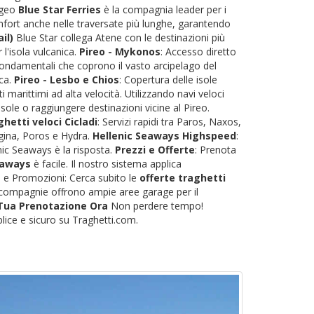
'Egeo
Blue Star Ferries
è la compagnia leader per i
omfort anche nelle traversate più lunghe, garantendo
il)
Blue Star collega Atene con le destinazioni più
r l'isola vulcanica.
Pireo - Mykonos
: Accesso diretto
fondamentali che coprono il vasto arcipelago del
eca.
Pireo - Lesbo e Chios
: Copertura delle isole
 marittimi ad alta velocità. Utilizzando navi veloci
sole o raggiungere destinazioni vicine al Pireo.
hetti veloci Cicladi
: Servizi rapidi tra Paros, Naxos,
 Egina, Poros e Hydra.
Hellenic Seaways Highspeed
:
nic Seaways è la risposta.
Prezzi e Offerte
: Prenota
eaways
è facile. Il nostro sistema applica
ti e Promozioni: Cerca subito le
offerte traghetti
le compagnie offrono ampie aree garage per il
 Tua Prenotazione Ora
Non perdere tempo!
lice e sicuro su Traghetti.com.