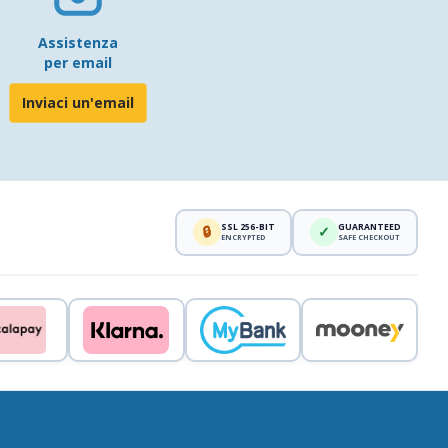
Assistenza
per email
Inviaci un'email
SSL 256-BIT
GUARANTEED
🔒
✓
ENCRYPTED
SAFE CHECKOUT