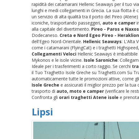
rapidità dei catamarani Hellenic Seaways per il tuo via
lunghi e medi collegamenti in Grecia. La sua flotta è
un servizio di alta qualità tra il porto del Pireo (Atene
iconiche, trasportando passeggeri,
auto e camper
i
alla capitale del divertimento.
Pireo - Paros e Naxos
Dodecaneso.
Creta e Nord Egeo
Pireo - Heraklion
dell'Egeo Nord-Orientale.
Hellenic Seaways
: L'Alta
come i catamarani (FlyingCat) e i traghetti Highspeed, 
Collegamenti Veloci
Hellenic Seaways è imbattibile 
Mykonos e le isole vicine.
Isole Saroniche
: Collegame
Ideale per i trasferimenti a corto raggio. Se cerchi
tra
il Tuo Traghetto Isole Greche su Traghetti.com Su Tra
automaticamente tutte le promozioni attive, come gli s
Isole Greche
e assicurati il miglior prezzo per la tu
trasporto di
auto, moto e camper
(verificare le res
Confronta gli
orari traghetti Atene isole
e prenota 
Lipsi