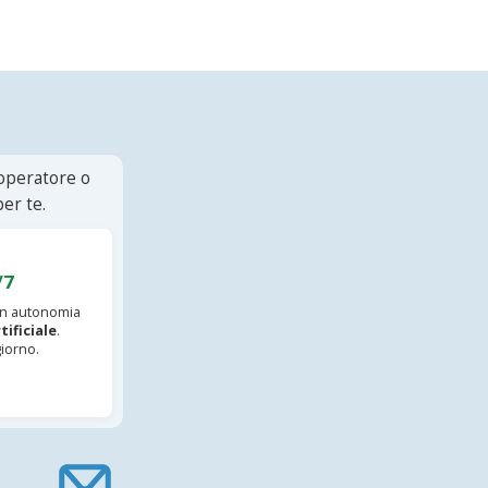
 operatore o
er te.
/7
 in autonomia
tificiale
.
iorno.