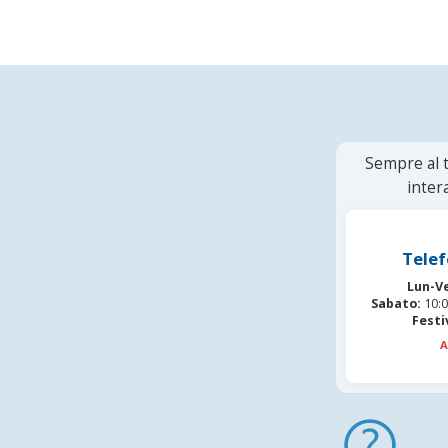
Sempre al t
inter
Telef
Lun-V
Sabato:
10:0
Festi
A