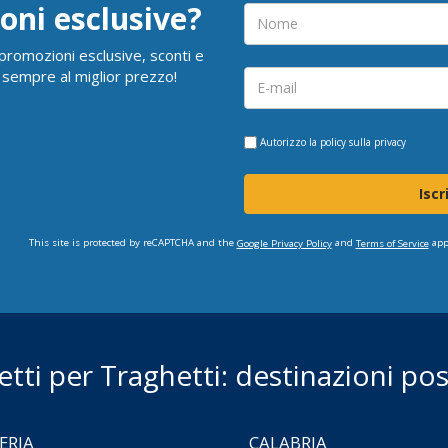
oni esclusive?
i promozioni esclusive, sconti e
 sempre al miglior prezzo!
Autorizzo la
policy sulla privacy
Iscr
This site is protected by reCAPTCHA and the
and
app
Google Privacy Policy
Terms of Service
ietti per Traghetti: destinazioni poss
ERIA
CALABRIA