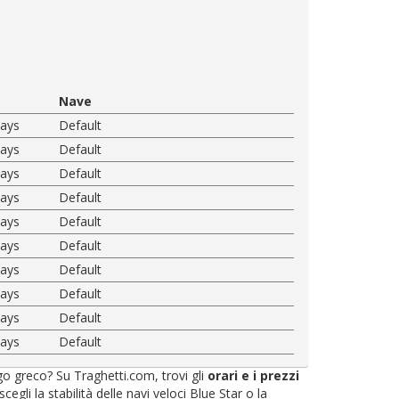
Nave
ways
Default
ways
Default
ways
Default
ways
Default
ways
Default
ways
Default
ways
Default
ways
Default
ways
Default
ways
Default
ago greco? Su Traghetti.com, trovi gli
orari e i prezzi
li la stabilità delle navi veloci Blue Star o la