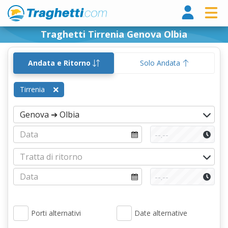
Tragh
Traghetti Tirrenia Genova Olbia
Andata e Ritorno
Solo Andata
Tirrenia
Porti alternativi
Date alternative