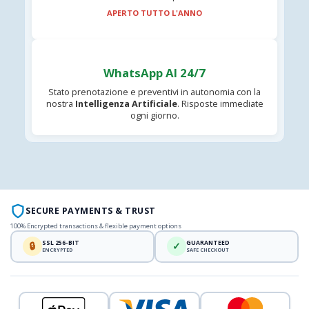
APERTO TUTTO L'ANNO
WhatsApp AI 24/7
Stato prenotazione e preventivi in autonomia con la
nostra
Intelligenza Artificiale
. Risposte immediate
ogni giorno.
SECURE PAYMENTS & TRUST
100% Encrypted transactions & flexible payment options
SSL 256-BIT
GUARANTEED
🔒
✓
ENCRYPTED
SAFE CHECKOUT