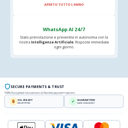
APERTO TUTTO L'ANNO
WhatsApp AI 24/7
Stato prenotazione e preventivi in autonomia con la
nostra
Intelligenza Artificiale
. Risposte immediate
ogni giorno.
SECURE PAYMENTS & TRUST
100% Encrypted transactions & flexible payment options
SSL 256-BIT
GUARANTEED
🔒
✓
ENCRYPTED
SAFE CHECKOUT