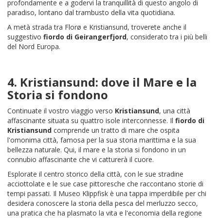
profondamente e a godervi la tranquillità di questo angolo di
paradiso, lontano dal trambusto della vita quotidiana.
A metà strada tra Florø e Kristiansund, troverete anche il
suggestivo
fiordo di Geirangerfjord
, considerato tra i più belli
del Nord Europa.
4.
Kristiansund
: dove il Mare e la
Storia si fondono
Continuate il vostro viaggio verso
Kristiansund
, una città
affascinante situata su quattro isole interconnesse. Il
fiordo di
Kristiansund
comprende un tratto di mare che ospita
l'omonima città, famosa per la sua storia marittima e la sua
bellezza naturale. Qui, il mare e la storia si fondono in un
connubio affascinante che vi catturerà il cuore.
Esplorate il centro storico della città, con le sue stradine
acciottolate e le sue case pittoresche che raccontano storie di
tempi passati. Il Museo Klippfisk è una tappa imperdibile per chi
desidera conoscere la storia della pesca del merluzzo secco,
una pratica che ha plasmato la vita e l'economia della regione