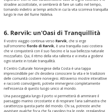
stradine acciottolate, vi sembrerà di fare un salto nel tempo,
tornando indietro ai tempi antichi in cui la vita scorreva tranquilla
lungo le rive del fiume Nidelva.
6.
Rørvik
: un'Oasi di Tranquillità
Il vostro viaggio continua verso
Rørvik
, che si erge
sull'omonimo
fiordo di Rørvik
, è una tranquilla oasi costiera
che vi conquisterà con il suo fascino e la sua bellezza naturale
mozzafiato. Qui, il ritmo della vita rallenta e vi invita a godervi
ogni istante in totale tranquillità.
Il Centro Culturale Norvegese della Costa è una tappa
imprescindibile per chi desidera conoscere la vita e le tradizioni
delle comunità costiere norvegesi. Attraverso mostre interattive
e racconti coinvolgenti, potrete immergervi completamente
nell'essenza di questo luogo unico al mondo.
Una passeggiata lungo il porto vi permetterà di ammirare il
paesaggio marino circostante e di respirare l'aria salmastra che
caratterizza questa parte del mondo. Chi sa, potreste anche
avvistare qualche foca che fa capolino tra le onde, regalandovi