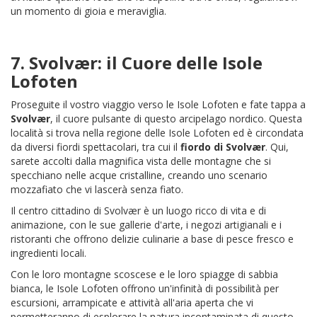
un momento di gioia e meraviglia.
7.
Svolvær
: il Cuore delle Isole
Lofoten
Proseguite il vostro viaggio verso le Isole Lofoten e fate tappa a
Svolvær
, il cuore pulsante di questo arcipelago nordico. Questa
località si trova nella regione delle Isole Lofoten ed è circondata
da diversi fiordi spettacolari, tra cui il
fiordo di Svolvær
. Qui,
sarete accolti dalla magnifica vista delle montagne che si
specchiano nelle acque cristalline, creando uno scenario
mozzafiato che vi lascerà senza fiato.
Il centro cittadino di Svolvær è un luogo ricco di vita e di
animazione, con le sue gallerie d'arte, i negozi artigianali e i
ristoranti che offrono delizie culinarie a base di pesce fresco e
ingredienti locali.
Con le loro montagne scoscese e le loro spiagge di sabbia
bianca, le Isole Lofoten offrono un'infinità di possibilità per
escursioni, arrampicate e attività all'aria aperta che vi
permetteranno di esplorare la natura incontaminata di questo