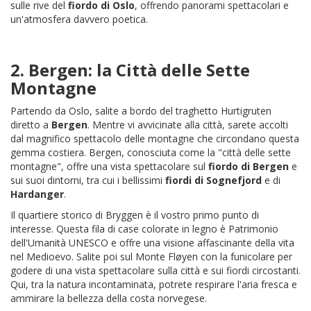
sulle rive del
fiordo di Oslo
, offrendo panorami spettacolari e
un'atmosfera davvero poetica.
2.
Bergen
: la Città delle Sette
Montagne
Partendo da Oslo, salite a bordo del traghetto Hurtigruten
diretto a
Bergen
. Mentre vi avvicinate alla città, sarete accolti
dal magnifico spettacolo delle montagne che circondano questa
gemma costiera. Bergen, conosciuta come la "città delle sette
montagne", offre una vista spettacolare sul
fiordo di Bergen
e
sui suoi dintorni, tra cui i bellissimi
fiordi di Sognefjord
e di
Hardanger
.
Il quartiere storico di Bryggen è il vostro primo punto di
interesse. Questa fila di case colorate in legno è Patrimonio
dell'Umanità UNESCO e offre una visione affascinante della vita
nel Medioevo. Salite poi sul Monte Fløyen con la funicolare per
godere di una vista spettacolare sulla città e sui fiordi circostanti.
Qui, tra la natura incontaminata, potrete respirare l'aria fresca e
ammirare la bellezza della costa norvegese.