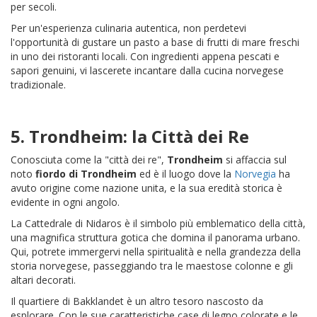
per secoli.
Per un'esperienza culinaria autentica, non perdetevi
l'opportunità di gustare un pasto a base di frutti di mare freschi
in uno dei ristoranti locali. Con ingredienti appena pescati e
sapori genuini, vi lascerete incantare dalla cucina norvegese
tradizionale.
5.
Trondheim
: la Città dei Re
Conosciuta come la "città dei re",
Trondheim
si affaccia sul
noto
fiordo di Trondheim
ed è il luogo dove la
Norvegia
ha
avuto origine come nazione unita, e la sua eredità storica è
evidente in ogni angolo.
La Cattedrale di Nidaros è il simbolo più emblematico della città,
una magnifica struttura gotica che domina il panorama urbano.
Qui, potrete immergervi nella spiritualità e nella grandezza della
storia norvegese, passeggiando tra le maestose colonne e gli
altari decorati.
Il quartiere di Bakklandet è un altro tesoro nascosto da
esplorare. Con le sue caratteristiche case di legno colorate e le