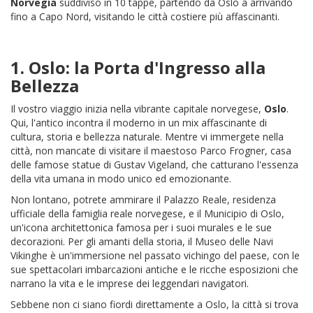
Norvegia
suddiviso in 10 tappe, partendo da Oslo a arrivando
fino a Capo Nord, visitando le città costiere più affascinanti.
1.
Oslo
: la Porta d'Ingresso alla
Bellezza
Il vostro viaggio inizia nella vibrante capitale norvegese,
Oslo
.
Qui, l'antico incontra il moderno in un mix affascinante di
cultura, storia e bellezza naturale. Mentre vi immergete nella
città, non mancate di visitare il maestoso Parco Frogner, casa
delle famose statue di Gustav Vigeland, che catturano l'essenza
della vita umana in modo unico ed emozionante.
Non lontano, potrete ammirare il Palazzo Reale, residenza
ufficiale della famiglia reale norvegese, e il Municipio di Oslo,
un'icona architettonica famosa per i suoi murales e le sue
decorazioni. Per gli amanti della storia, il Museo delle Navi
Vikinghe è un'immersione nel passato vichingo del paese, con le
sue spettacolari imbarcazioni antiche e le ricche esposizioni che
narrano la vita e le imprese dei leggendari navigatori.
Sebbene non ci siano fiordi direttamente a Oslo, la città si trova