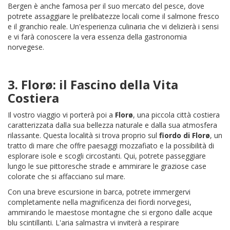
Bergen è anche famosa per il suo mercato del pesce, dove
potrete assaggiare le prelibatezze locali come il salmone fresco
e il granchio reale. Un'esperienza culinaria che vi delizierà i sensi
e vi farà conoscere la vera essenza della gastronomia
norvegese.
3.
Florø
: il Fascino della Vita
Costiera
Il vostro viaggio vi porterà poi a
Florø
, una piccola città costiera
caratterizzata dalla sua bellezza naturale e dalla sua atmosfera
rilassante. Questa località si trova proprio sul
fiordo di Florø
, un
tratto di mare che offre paesaggi mozzafiato e la possibilità di
esplorare isole e scogli circostanti. Qui, potrete passeggiare
lungo le sue pittoresche strade e ammirare le graziose case
colorate che si affacciano sul mare.
Con una breve escursione in barca, potrete immergervi
completamente nella magnificenza dei fiordi norvegesi,
ammirando le maestose montagne che si ergono dalle acque
blu scintillanti. L'aria salmastra vi inviterà a respirare